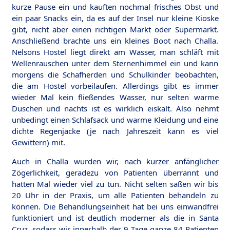
kurze Pause ein und kauften nochmal frisches Obst und
ein paar Snacks ein, da es auf der Insel nur kleine Kioske
gibt, nicht aber einen richtigen Markt oder Supermarkt.
Anschließend brachte uns ein kleines Boot nach Challa.
Nelsons Hostel liegt direkt am Wasser, man schläft mit
Wellenrauschen unter dem Sternenhimmel ein und kann
morgens die Schafherden und Schulkinder beobachten,
die am Hostel vorbeilaufen. Allerdings gibt es immer
wieder Mal kein fließendes Wasser, nur selten warme
Duschen und nachts ist es wirklich eiskalt. Also nehmt
unbedingt einen Schlafsack und warme Kleidung und eine
dichte Regenjacke (je nach Jahreszeit kann es viel
Gewittern) mit.
Auch in Challa wurden wir, nach kurzer anfänglicher
Zögerlichkeit, geradezu von Patienten überrannt und
hatten Mal wieder viel zu tun. Nicht selten saßen wir bis
20 Uhr in der Praxis, um alle Patienten behandeln zu
können. Die Behandlungseinheit hat bei uns einwandfrei
funktioniert und ist deutlich moderner als die in Santa
Cruz, sodass wir innerhalb der 9 Tage ganze 84 Patienten