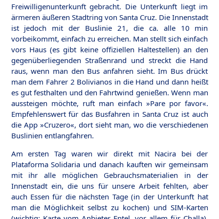
Freiwilligenunterkunft gebracht. Die Unterkunft liegt im
ärmeren äußeren Stadtring von Santa Cruz. Die Innenstadt
ist jedoch mit der Buslinie 21, die ca. alle 10 min
vorbeikommt, einfach zu erreichen. Man stellt sich einfach
vors Haus (es gibt keine offiziellen Haltestellen) an den
gegenüberliegenden Straßenrand und streckt die Hand
raus, wenn man den Bus anfahren sieht. Im Bus drückt
man dem Fahrer 2 Bolivianos in die Hand und dann heißt
es gut festhalten und den Fahrtwind genießen. Wenn man
aussteigen möchte, ruft man einfach »Pare por favor«.
Empfehlenswert für das Busfahren in Santa Cruz ist auch
die App »Cruzero«, dort sieht man, wo die verschiedenen
Buslinien entlangfahren.
Am ersten Tag waren wir direkt mit Nacira bei der
Plataforma Solidaria und danach kauften wir gemeinsam
mit ihr alle möglichen Gebrauchsmaterialien in der
Innenstadt ein, die uns für unsere Arbeit fehlten, aber
auch Essen für die nächsten Tage (in der Unterkunft hat
man die Möglichkeit selbst zu kochen) und SIM-Karten
(wichtig: Karte vom Anbieter Entel, vor allem für Challa).